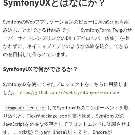
SymfonyUXとはなにか？
SymfonyのWebアプリケーションのビューにJavaScriptを組
み込むことができる仕組みです。 「SymfonyForm, Twigのサ
ーバーサイドレンダリングのDX（デベロッパー体験）を損
なわずに、ネイティブアプリのような体験を統合」できる
のを目指して作られています。
SymfonyUXで何ができるか？
SymfonyUXを使ってみたプロジェクトをこちらに用意しま
した。
https://github.com/77web/symfony-ux-example
してSymfonyUXのコンポーネントを取
composer require
り込むと、Flexがpackage.jsonを書き換え、SymfonyUXの
JavaScriptを必要な依存としてフロントエンドに認識させま
す。 この状態で
すると、Encoreが
yarn install