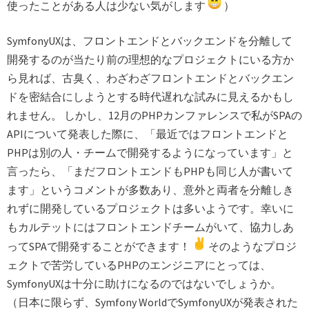
使ったことがある人は少ない気がします
）
SymfonyUXは、フロントエンドとバックエンドを分離して
開発するのが当たり前の理想的なプロジェクトにいる方か
ら見れば、古臭く、わざわざフロントエンドとバックエン
ドを密結合にしようとする時代遅れな試みに見えるかもし
れません。 しかし、12月のPHPカンファレンスで私がSPAの
APIについて発表した際に、「最近ではフロントエンドと
PHPは別の人・チームで開発するようになっています」と
言ったら、「まだフロントエンドもPHPも同じ人が書いて
ます」というコメントが多数あり、意外と両者を分離しき
れずに開発しているプロジェクトは多いようです。幸いに
もカルテットにはフロントエンドチームがいて、協力しあ
ってSPAで開発することができます！
そのようなプロジ
ェクトで苦労しているPHPのエンジニアにとっては、
SymfonyUXは十分に助けになるのではないでしょうか。
（日本に限らず、Symfony WorldでSymfonyUXが発表された