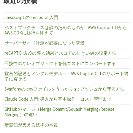
最近の投稿
JavaScript の Temporal 入門
ベストプラクティスは誰のためのものか - AWS Copilot CLIから
AWS CDKに移行を終えて
サーバーサイド計測が必要になった背景
reCAPTCHA v3の導入効果とスコアのしきい値の設定方法
互換性のないオブジェクトを低コストにコンバートする
宣言的記述とメンタルモデル ── AWS Copilot CLI のサポート終
了に寄せて
Symfonyの.envファイルをうっかり git プッシュから守る方法
Claude Code 入門: 導入から基本操作・コスト管理まで
GitHubのマージ（Merge Commit/Squash Merging/Rebase
Merging）の違い
暗黙知が支える技術の本質