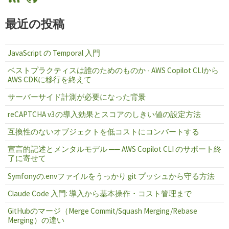
最近の投稿
JavaScript の Temporal 入門
ベストプラクティスは誰のためのものか - AWS Copilot CLIから
AWS CDKに移行を終えて
サーバーサイド計測が必要になった背景
reCAPTCHA v3の導入効果とスコアのしきい値の設定方法
互換性のないオブジェクトを低コストにコンバートする
宣言的記述とメンタルモデル ── AWS Copilot CLI のサポート終
了に寄せて
Symfonyの.envファイルをうっかり git プッシュから守る方法
Claude Code 入門: 導入から基本操作・コスト管理まで
GitHubのマージ（Merge Commit/Squash Merging/Rebase
Merging）の違い