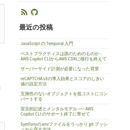
最近の投稿
JavaScript の Temporal 入門
ベストプラクティスは誰のためのものか -
AWS Copilot CLIからAWS CDKに移行を終えて
サーバーサイド計測が必要になった背景
reCAPTCHA v3の導入効果とスコアのしきい
値の設定方法
互換性のないオブジェクトを低コストにコン
バートする
宣言的記述とメンタルモデル ── AWS
Copilot CLI のサポート終了に寄せて
Symfonyの.envファイルをうっかり git プッシ
ュから守る方法