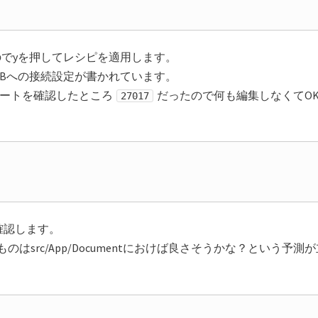
のでyを押してレシピを適用します。
ngoDBへの接続設定が書かれています。
てポートを確認したところ
だったので何も編集しなくてO
27017
lも確認します。
はsrc/App/Documentにおけば良さそうかな？という予測が