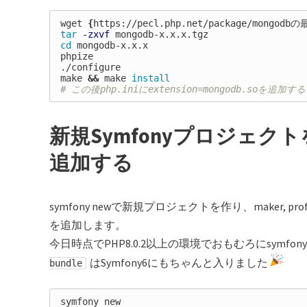
wget 
{
https://pecl.php.net/package/mongod
tar
-zxvf
cd 
mongodb-x.x.x

phpize

./configure

make 
&&
 make 
install
# この後php.iniにextension=mongodb.soを追加する
新規Symfonyプロジェクトを作
追加する
symfony newで新規プロジェクトを作り、maker, p
を追加します。
今日時点でPHP8.0.2以上の環境でおもむろにsymfony
はSymfony6にもちゃんと入りました
bundle
symfony new
