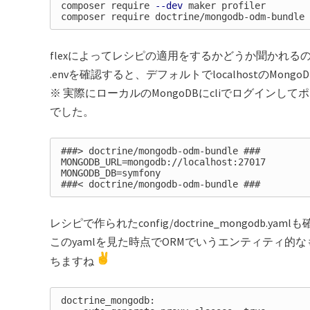
composer require 
--dev
 maker profiler

flexによってレシピの適用をするかどうか聞かれる
.envを確認すると、デフォルトでlocalhostのMo
※ 実際にローカルのMongoDBにcliでログインし
でした。
###> doctrine/mongodb-odm-bundle ###

MONGODB_URL=mongodb://localhost:27017

MONGODB_DB=symfony

レシピで作られたconfig/doctrine_mongodb.yam
このyamlを見た時点でORMでいうエンティティ的なもの
ちますね
doctrine_mongodb:
