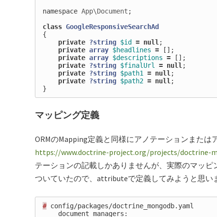
namespace
App\Document
;
class
GoogleResponsiveSearchAd
{
private
?string
$id
=
null
;
private
array
$headlines
=
[];
private
array
$descriptions
=
[];
private
?string
$finalUrl
=
null
;
private
?string
$path1
=
null
;
private
?string
$path2
=
null
;
}
マッピング定義
ORMのMapping定義と同様にアノテーションまた
https://www.doctrine-project.org/projects/doctrine
テーションの記載しかありませんが、実際のマッピ
ついていたので、attributeで定義してみようと思い
#
 config/packages/doctrine_mongodb.yaml

    document_managers:
