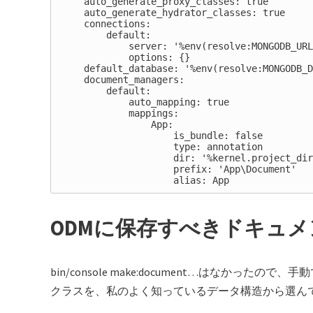
    auto_generate_proxy_classes: true

    auto_generate_hydrator_classes: true

    connections:

        default:

            server: '%env(resolve:MONGODB_URL
            options: {}

    default_database: '%env(resolve:MONGODB_D
    document_managers:

        default:

            auto_mapping: true

            mappings:

                App:

                    is_bundle: false

                    type: annotation

                    dir: '%kernel.project_dir
                    prefix: 'App\Document'

ODMに保存すべきドキュ
bin/console make:document…はなか
クラスを、私のよく知っているデータ構造から選ん