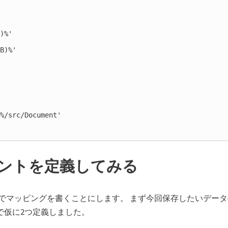
)%'

B)%'

%/src/Document'

メントを定義してみる
ったので、手動でマッピングを書くことにします。 まず今回保存したいデー
で仮に2つ定義しました。