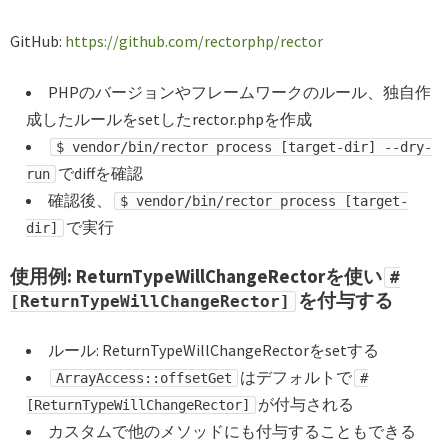
GitHub:
https://github.com/rectorphp/rector
PHPのバージョンやフレームワークのルール、独自作
成したルールをsetしたrector.phpを作成
$ vendor/bin/rector process [target-dir] --dry-
でdiffを確認
run
確認後、
$ vendor/bin/rector process [target-
で実行
dir]
使用例: ReturnTypeWillChangeRectorを使い
#
を付与する
[ReturnTypeWillChangeRector]
ルール: ReturnTypeWillChangeRectorをsetする
はデフォルトで
ArrayAccess::offsetGet
#
が付与される
[ReturnTypeWillChangeRector]
カスタムで他のメソッドにも付与することもできる