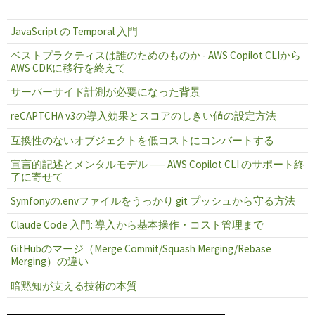
JavaScript の Temporal 入門
ベストプラクティスは誰のためのものか - AWS Copilot CLIから
AWS CDKに移行を終えて
サーバーサイド計測が必要になった背景
reCAPTCHA v3の導入効果とスコアのしきい値の設定方法
互換性のないオブジェクトを低コストにコンバートする
宣言的記述とメンタルモデル ── AWS Copilot CLI のサポート終
了に寄せて
Symfonyの.envファイルをうっかり git プッシュから守る方法
Claude Code 入門: 導入から基本操作・コスト管理まで
GitHubのマージ（Merge Commit/Squash Merging/Rebase
Merging）の違い
暗黙知が支える技術の本質