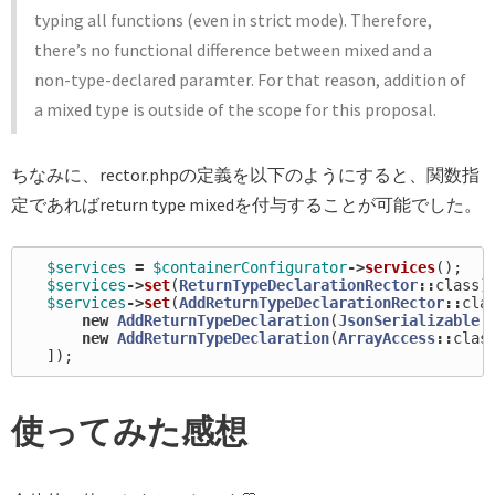
typing all functions (even in strict mode). Therefore,
there’s no functional difference between mixed and a
non-type-declared paramter. For that reason, addition of
a mixed type is outside of the scope for this proposal.
ちなみに、rector.phpの定義を以下のようにすると、関数指
定であればreturn type mixedを付与することが可能でした。
$services
=
$containerConfigurator
->
services
();
$services
->
set
(
ReturnTypeDeclarationRector
::
class
)
$services
->
set
(
AddReturnTypeDeclarationRector
::
cla
new
AddReturnTypeDeclaration
(
JsonSerializable
:
new
AddReturnTypeDeclaration
(
ArrayAccess
::
clas
]);
使ってみた感想