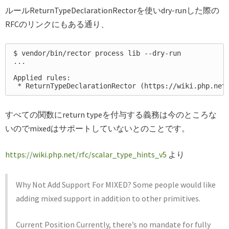
ルールReturnTypeDeclarationRectorを使いdry-runした際の
RFCのリンクにもある通り、
$ vendor/bin/rector process lib --dry-run

...

Applied rules:

すべての関数にreturn typeを付与する義務は今のところな
いのでmixedはサポートしていないとのことです。
https://wiki.php.net/rfc/scalar_type_hints_v5
より
Why Not Add Support For MIXED? Some people would like
adding mixed support in addition to other primitives.
Current Position Currently, there’s no mandate for fully