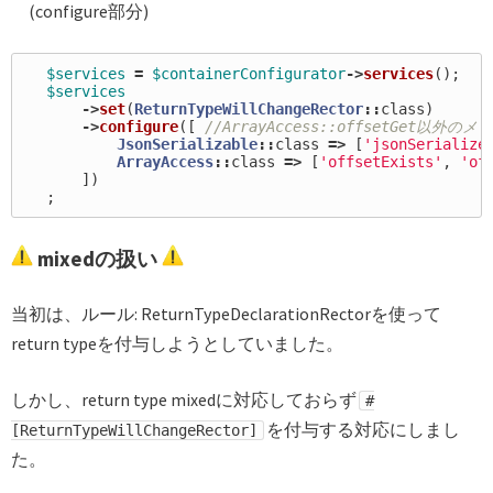
(configure部分)
$services
=
$containerConfigurator
->
services
();
$services
->
set
(
ReturnTypeWillChangeRector
::
class
)
->
configure
([
//ArrayAccess::offsetGet
JsonSerializable
::
class
=>
[
'jsonSerialize
ArrayAccess
::
class
=>
[
'offsetExists'
,
'of
])
;
mixedの扱い
当初は、ルール: ReturnTypeDeclarationRectorを使って
return typeを付与しようとしていました。
しかし、return type mixedに対応しておらず
#
を付与する対応にしまし
[ReturnTypeWillChangeRector]
た。