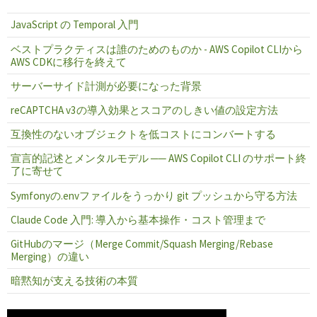
JavaScript の Temporal 入門
ベストプラクティスは誰のためのものか - AWS Copilot CLIから
AWS CDKに移行を終えて
サーバーサイド計測が必要になった背景
reCAPTCHA v3の導入効果とスコアのしきい値の設定方法
互換性のないオブジェクトを低コストにコンバートする
宣言的記述とメンタルモデル ── AWS Copilot CLI のサポート終
了に寄せて
Symfonyの.envファイルをうっかり git プッシュから守る方法
Claude Code 入門: 導入から基本操作・コスト管理まで
GitHubのマージ（Merge Commit/Squash Merging/Rebase
Merging）の違い
暗黙知が支える技術の本質