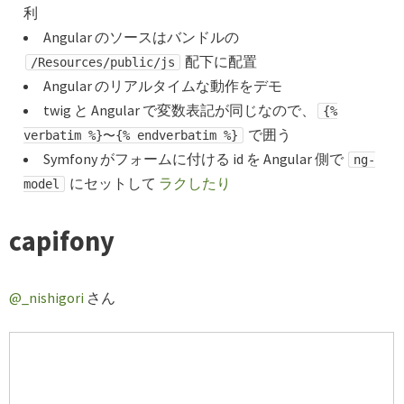
利
Angular のソースはバンドルの
配下に配置
/Resources/public/js
Angular のリアルタイムな動作をデモ
twig と Angular で変数表記が同じなので、
{%
で囲う
verbatim %}〜{% endverbatim %}
Symfony がフォームに付ける id を Angular 側で
ng-
にセットして
ラクしたり
model
capifony
@_nishigori
さん