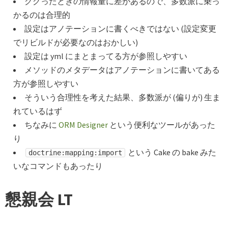
ググったときの情報量に差があるので、多数派に乗っ
かるのは合理的
設定はアノテーションに書くべきではない (設定変更
でリビルドが必要なのはおかしい)
設定は yml にまとまってる方が参照しやすい
メソッドのメタデータはアノテーションに書いてある
方が参照しやすい
そういう合理性を考えた結果、多数派が (偏りが) 生ま
れているはず
ちなみに
ORM Designer
という便利なツールがあった
り
という Cake の bake みた
doctrine:mapping:import
いなコマンドもあったり
懇親会 LT