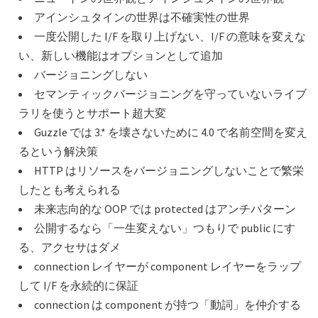
アインシュタインの世界は不確実性の世界
一度公開した I/F を取り上げない、I/F の意味を変えな
い、新しい機能はオプションとして追加
バージョニングしない
セマンティックバージョニングを守っていないライブ
ラリを使うとサポート超大変
Guzzle では 3.* を壊さないために 4.0 で名前空間を変え
るという解決策
HTTP はリソースをバージョニングしないことで繁栄
したとも考えられる
未来志向的な OOP では protected はアンチパターン
公開するなら「一生変えない」つもりで public にす
る、アクセサはダメ
connection レイヤーが component レイヤーをラップ
して I/F を永続的に保証
connection は component が持つ「動詞」を仲介する