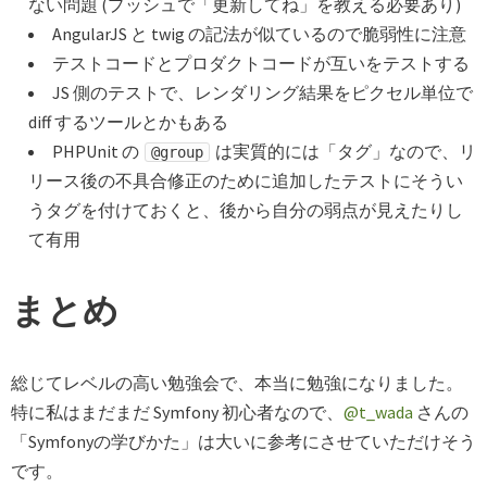
ない問題 (プッシュで「更新してね」を教える必要あり)
AngularJS と twig の記法が似ているので脆弱性に注意
テストコードとプロダクトコードが互いをテストする
JS 側のテストで、レンダリング結果をピクセル単位で
diff するツールとかもある
PHPUnit の
は実質的には「タグ」なので、リ
@group
リース後の不具合修正のために追加したテストにそうい
うタグを付けておくと、後から自分の弱点が見えたりし
て有用
まとめ
総じてレベルの高い勉強会で、本当に勉強になりました。
特に私はまだまだ Symfony 初心者なので、
@t_wada
さんの
「Symfonyの学びかた」は大いに参考にさせていただけそう
です。