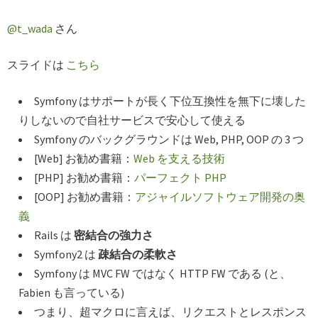
@t_wada
さん
スライドは
こちら
Symfony はサポートが長く下位互換性を無下に壊した
りしないので自社サービスで安心して使える
Symfony のバックグラウンドは Web, PHP, OOP の 3 つ
[Web] お勧め書籍：
Web を支える技術
[PHP] お勧め書籍：
パーフェクト PHP
[OOP] お勧め書籍：
アジャイルソフトウェア開発の奥
義
Rails は
密結合の強力さ
Symfony2 は
疎結合の柔軟さ
Symfony は MVC FW ではなく HTTP FW である (と、
Fabien も言っている)
つまり、超マクロに言えば、リクエストとレスポンス