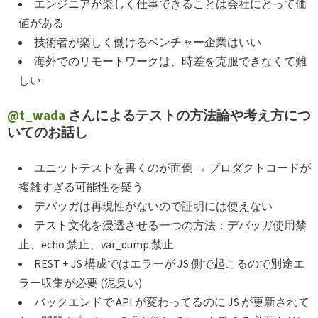
エンジニアが楽しく仕事できることは会社にとって価
値がある
技術者が楽しく働けるベンチャー企業はいい
海外でのリモートワークは、時差を克服できなくて難
しい
@t_wada
さんによるテストの方法論や考え方につ
いてのお話し
ユニットテストを書くのが面倒 → プロダクトコードが
複雑すぎる可能性を疑う
デバッガは再現性がないので証明には使えない
テスト文化を浸透させる一つの方法：デバッガ使用禁
止、echo 禁止、var_dump 禁止
REST + JS 構成ではエラーが JS 側で起こるので別途エ
ラー収集が必要 (泥臭い)
バックエンドで API が変わってるのに JS が更新されて