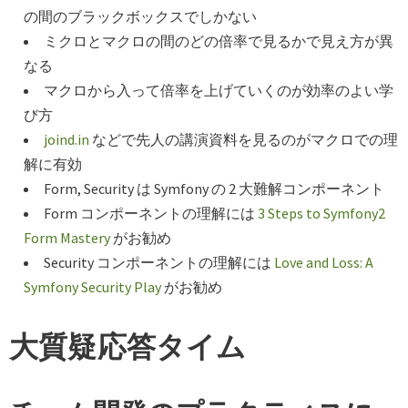
の間のブラックボックスでしかない
ミクロとマクロの間のどの倍率で見るかで見え方が異
なる
マクロから入って倍率を上げていくのが効率のよい学
び方
joind.in
などで先人の講演資料を見るのがマクロでの理
解に有効
Form, Security は Symfony の 2 大難解コンポーネント
Form コンポーネントの理解には
3 Steps to Symfony2
Form Mastery
がお勧め
Security コンポーネントの理解には
Love and Loss: A
Symfony Security Play
がお勧め
大質疑応答タイム