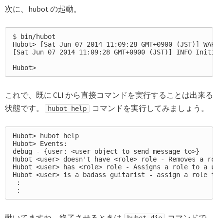
次に、hubot の起動。
$ bin/hubot

Hubot> [Sat Jun 07 2014 11:09:28 GMT+0900 (JST)] WARN
[Sat Jun 07 2014 11:09:28 GMT+0900 (JST)] INFO Initia
これで、既に CLI から直接コマンドを実行することは出来る
状態です。
コマンドを実行してみましょう。
hubot help
Hubot> hubot help

Hubot> Events:

debug - {user: <user object to send message to>}

Hubot <user> doesn't have <role> role - Removes a rol
Hubot <user> has <role> role - Assigns a role to a us
Hubot <user> is a badass guitarist - assign a role to
 :

動いてますね。終了させるときは
コマンドで