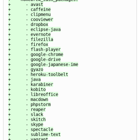
+      - avast

+      - caffeine

+      - clipmenu

+      - cooviewer

+      - dropbox

+      - eclipse-java

+      - evernote

+      - filezilla

+      - firefox

+      - flash-player

+      - google-chrome

+      - google-drive

+      - google-japanese-ime

+      - gyazo

+      - heroku-toolbelt

+      - java

+      - karabiner

+      - kobito

+      - libreoffice

+      - macdown

+      - phpstorm

+      - reaper

+      - slack

+      - skitch

+      - skype

+      - spectacle

+      - sublime-text

+      - vagrant
