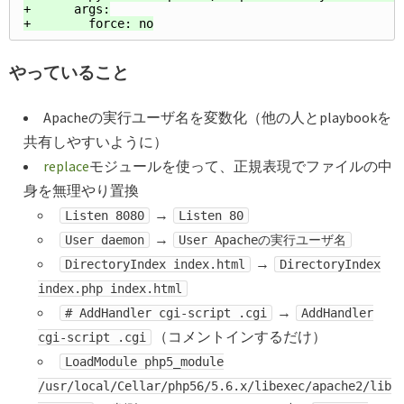
+      args:

やっていること
Apacheの実行ユーザ名を変数化（他の人とplaybookを
共有しやすいように）
replace
モジュールを使って、正規表現でファイルの中
身を無理やり置換
→
Listen 8080
Listen 80
→
User daemon
User Apacheの実行ユーザ名
→
DirectoryIndex index.html
DirectoryIndex
index.php index.html
→
# AddHandler cgi-script .cgi
AddHandler
（コメントインするだけ）
cgi-script .cgi
LoadModule php5_module
/usr/local/Cellar/php56/5.6.x/libexec/apache2/lib