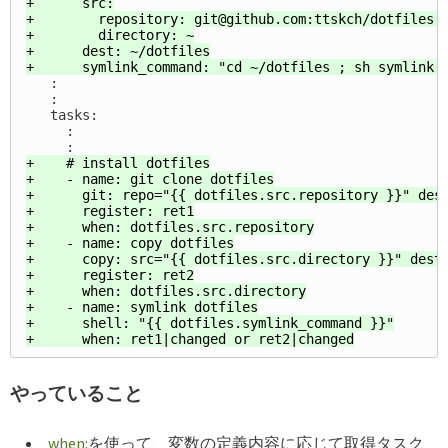
+      src:

+        repository: git@github.com:ttskch/dotfiles.g
+        directory: ~

+      dest: ~/dotfiles

   :

   :

   tasks:

     :

+    # install dotfiles

+    - name: git clone dotfiles

+      git: repo="{{ dotfiles.src.repository }}" dest
+      register: ret1

+      when: dotfiles.src.repository

+    - name: copy dotfiles

+      copy: src="{{ dotfiles.src.directory }}" dest=
+      register: ret2

+      when: dotfiles.src.directory

+    - name: symlink dotfiles

+      shell: "{{ dotfiles.symlink_command }}"

やっていること
when:
を使って、変数の定義内容に応じて取得タスク