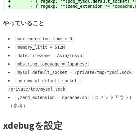
+        - { regexp: '^(pdo_mysql.default_socket) *=.
やっていること
max_execution_time = 0
memory_limit = 512M
date.timezone = Asia/Tokyo
mbstring.language = Japanese
mysql.default_socket = /private/tmp/mysql.sock
pdo_mysql.default_socket =
/private/tmp/mysql.sock
（コメントアウト）
;zend_extension = opcache.so
（
参考
）
xdebugを設定