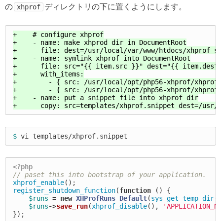
の
ディレクトリの下に置くようにします。
xhprof
+    # configure xhprof

+    - name: make xhprod dir in DocumentRoot

+      file: dest=/usr/local/var/www/htdocs/xhprof st
+    - name: symlink xhprof into DocumentRoot

+      file: src="{{ item.src }}" dest="{{ item.dest 
+      with_items:

+        - { src: /usr/local/opt/php56-xhprof/xhprof_
+        - { src: /usr/local/opt/php56-xhprof/xhprof_
+    - name: put a snippet file into xhprof dir

$ 
<?php
// paset this into bootstrap of your application.
xhprof_enable
();
register_shutdown_function
(
function
()
{
$runs
=
new
XHProfRuns_Default
(
sys_get_temp_dir
(
$runs
->
save_run
(
xhprof_disable
(),
'APPLICATION_N
});