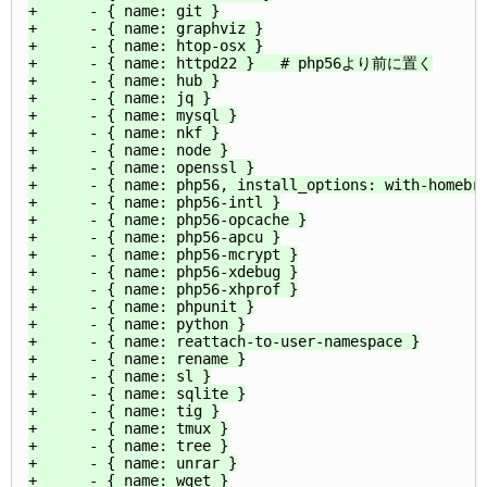
+      - { name: git }

+      - { name: graphviz }

+      - { name: htop-osx }

+      - { name: httpd22 }   # php56より前に置く

+      - { name: hub }

+      - { name: jq }

+      - { name: mysql }

+      - { name: nkf }

+      - { name: node }

+      - { name: openssl }

+      - { name: php56, install_options: with-homebre
+      - { name: php56-intl }

+      - { name: php56-opcache }

+      - { name: php56-apcu }

+      - { name: php56-mcrypt }

+      - { name: php56-xdebug }

+      - { name: php56-xhprof }

+      - { name: phpunit }

+      - { name: python }

+      - { name: reattach-to-user-namespace }

+      - { name: rename }

+      - { name: sl }

+      - { name: sqlite }

+      - { name: tig }

+      - { name: tmux }

+      - { name: tree }

+      - { name: unrar }

+      - { name: wget }
