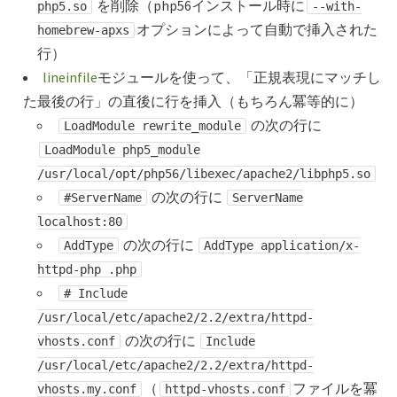
を削除（php56インストール時に
php5.so
--with-
オプションによって自動で挿入された
homebrew-apxs
行）
lineinfile
モジュールを使って、「正規表現にマッチし
た最後の行」の直後に行を挿入（もちろん冪等的に）
の次の行に
LoadModule rewrite_module
LoadModule php5_module
/usr/local/opt/php56/libexec/apache2/libphp5.so
の次の行に
#ServerName
ServerName
localhost:80
の次の行に
AddType
AddType application/x-
httpd-php .php
# Include
/usr/local/etc/apache2/2.2/extra/httpd-
の次の行に
vhosts.conf
Include
/usr/local/etc/apache2/2.2/extra/httpd-
（
ファイルを冪
vhosts.my.conf
httpd-vhosts.conf