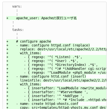
   vars:

     :

   :

   :

   tasks:

     :

+    # configure apache

+    - name: configure httpd.conf (replace)

+      replace: dest=/usr/local/etc/apache2/2.2/httpd
+      with_items:

+        - { regexp: '^( *Listen) .*$',              
+        - { regexp: '^( *User) .*$',                
+        - { regexp: '^( *DirectoryIndex) .*$',      
+        - { regexp: '^( *)# *(AddHandler cgi-script 
+        - { regexp: '^LoadModule +php5_module +/usr/
+    - name: configure httd.conf (insert)

+      lineinfile: dest=/usr/local/etc/apache2/2.2/ht
+      with_items:

+        - { insertafter: "LoadModule rewrite_module"
+        - { insertafter: '^#ServerName ',           
+        - { insertafter: '^ *AddType ',             
+        - { insertafter: '^ *# *Include .+httpd-vhos
+    - name: create httpd-vhosts.conf

+      copy: src=templates/httpd-vhosts.my.conf dest=