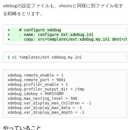
xdebugの設定ファイルも、vhostsと同様に別ファイル化す
る戦略をとります。
+    # configure xdebug

+    - name: configure ext-xdebug.ini

$ 
xdebug.remote_enable = 1

xdebug.remote_port = 9001

xdebug.profiler_enable = 1

xdebug.profiler_output_dir = /tmp

xdebug.idekey = PHPSTORM

xdebug.max_nesting_level = 500

xdebug.var_display_max_children = -1

xdebug.var_display_max_data = -1

やっていること