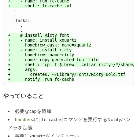
+    - name: run fc-cache

  :

  :

   tasks:

     :

+    # install Ricty font

+    - name: install xquartz

+      homebrew_cask: name=xquartz

+    - name: install ricty

+      homebrew: name=ricty

+    - name: copy generated font file

+      shell: "cp -f $(brew --cellar ricty)/*/share/f
+      args:

+        creates: ~/Library/Fonts/Ricty-Bold.ttf

やっていること
必要なtapを追加
handlers:
に
コマンドを実行するNotifyハン
fc-cache
ドラを定義
事前にxquartzをインストール