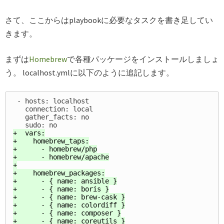
さて、ここからはplaybookに必要なタスクを書き足してい
きます。
まずは
Homebrew
で各種パッケージをインストールしましょ
う。 localhost.ymlに以下のように追記します。
 - hosts: localhost

   connection: local

   gather_facts: no

+  vars:

+    homebrew_taps:

+      - homebrew/php

+      - homebrew/apache

+

+    homebrew_packages:

+      - { name: ansible }

+      - { name: boris }

+      - { name: brew-cask }

+      - { name: colordiff }

+      - { name: composer }

+      - { name: coreutils }
