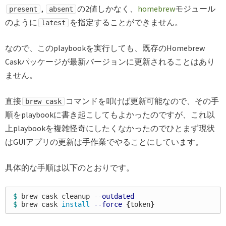
,
の2値しかなく、
homebrew
モジュール
present
absent
のように
を指定することができません。
latest
なので、このplaybookを実行しても、既存のHomebrew
Caskパッケージが最新バージョンに更新されることはあり
ません。
直接
コマンドを叩けば更新可能なので、その手
brew cask
順をplaybookに書き起こしてもよかったのですが、これ以
上playbookを複雑怪奇にしたくなかったのでひとまず現状
はGUIアプリの更新は手作業でやることにしています。
具体的な手順は以下のとおりです。
$ 
brew cask cleanup 
--outdated
$ 
brew cask 
install
--force
{
token
}