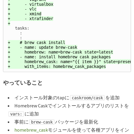
+      - virtualbox

+      - vlc

+      - xmind

+      - xtrafinder

   tasks:

     :

+    # brew cask install

+    - name: update brew-cask

+      homebrew: name=brew-cask state=latest

+    - name: install homebrew cask packages

+      homebrew_cask: name="{{ item }}" state=present
やっていること
インストール対象のtapに
を追加
caskroom/cask
Homebrew Caskでインストールするアプリのリストを
に追加
vars:
事前に
パッケージを最新化
brew-cask
homebrew_cask
モジュールを使って各種アプリをイン