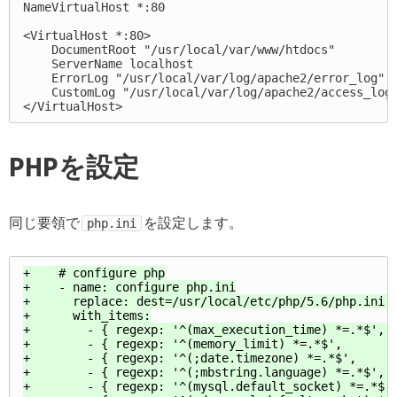
NameVirtualHost *:80

<VirtualHost *:80>

    DocumentRoot "/usr/local/var/www/htdocs"

    ServerName localhost

    ErrorLog "/usr/local/var/log/apache2/error_log"

    CustomLog "/usr/local/var/log/apache2/access_log"
PHPを設定
同じ要領で
を設定します。
php.ini
+    # configure php

+    - name: configure php.ini

+      replace: dest=/usr/local/etc/php/5.6/php.ini r
+      with_items:

+        - { regexp: '^(max_execution_time) *=.*$',  
+        - { regexp: '^(memory_limit) *=.*$',        
+        - { regexp: '^(;date.timezone) *=.*$',      
+        - { regexp: '^(;mbstring.language) *=.*$',  
+        - { regexp: '^(mysql.default_socket) *=.*$',