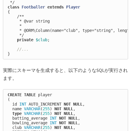
 */
class
Footballer
extends
Player
{
/**

     * @var string

     *

     * @ORM\Column(name="club", type="string", length
     */
private
$club
;
//...
}
実際にスキーマを生成すると、以下のようなSQLが実行され
ます。
CREATE
TABLE
player
(
id
INT
AUTO_INCREMENT
NOT
NULL
,
name
VARCHAR
(
255
)
NOT
NULL
,
type
VARCHAR
(
255
)
NOT
NULL
,
batting_average
INT
NOT
NULL
,
bowling_average
INT
NOT
NULL
,
club
VARCHAR
(
255
)
NOT
NULL
,