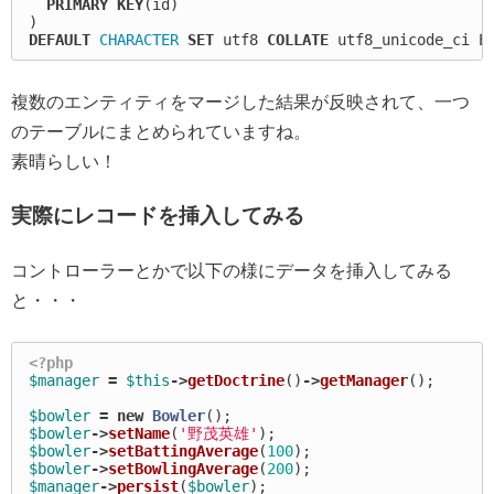
PRIMARY
KEY
(
id
)
)
DEFAULT
CHARACTER
SET
utf8
COLLATE
utf8_unicode_ci
E
複数のエンティティをマージした結果が反映されて、一つ
のテーブルにまとめられていますね。
素晴らしい！
実際にレコードを挿入してみる
コントローラーとかで以下の様にデータを挿入してみる
と・・・
<?php
$manager
=
$this
->
getDoctrine
()
->
getManager
();
$bowler
=
new
Bowler
();
$bowler
->
setName
(
'野茂英雄'
);
$bowler
->
setBattingAverage
(
100
);
$bowler
->
setBowlingAverage
(
200
);
$manager
->
persist
(
$bowler
);