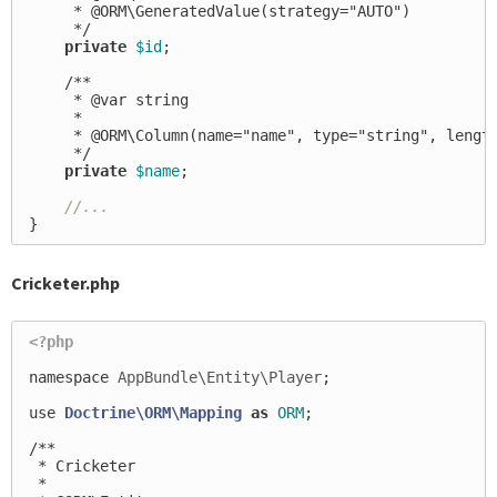
     * @ORM\GeneratedValue(strategy="AUTO")

     */
private
$id
;
/**

     * @var string

     *

     * @ORM\Column(name="name", type="string", length
     */
private
$name
;
//...
}
Cricketer.php
<?php
namespace
AppBundle\Entity\Player
;
use
Doctrine\ORM\Mapping
as
ORM
;
/**

 * Cricketer

 *
