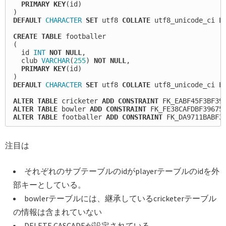
PRIMARY
KEY
(
id
)
)
DEFAULT
CHARACTER
SET
utf8
COLLATE
utf8_unicode_ci
E
CREATE
TABLE
footballer
(
id
INT
NOT
NULL
,
club
VARCHAR
(
255
)
NOT
NULL
,
PRIMARY
KEY
(
id
)
)
DEFAULT
CHARACTER
SET
utf8
COLLATE
utf8_unicode_ci
E
ALTER
TABLE
cricketer
ADD
CONSTRAINT
FK_EABF45F3BF39
ALTER
TABLE
bowler
ADD
CONSTRAINT
FK_FE38CAFDBF39675
ALTER
TABLE
footballer
ADD
CONSTRAINT
FK_DA9711BABF3
注目は
それぞれのサブテーブルのidがplayerテーブルのidを外
部キーとしている。
bowlerテーブルには、継承しているcricketerテーブル
の情報は含まれていない
DELETE CASCADEが設定されている