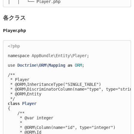
各クラス
Player.php
<?php
namespace
AppBundle\Entity\Player
;
use
Doctrine\ORM\Mapping
as
ORM
;
/**

 * Player

 * @ORM\InheritanceType("SINGLE_TABLE")

 * @ORM\DiscriminatorColumn(name="type", type="string
 * @ORM\Entity

 */
class
Player
{
/**

     * @var integer

     *

     * @ORM\Column(name="id", type="integer")

     * @ORM\Id
