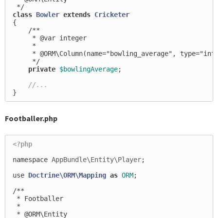
 */
class
Bowler
extends
Cricketer
{
/**

     * @var integer

     *

     * @ORM\Column(name="bowling_average", type="inte
     */
private
$bowlingAverage
;
//...
}
Footballer.php
<?php
namespace
AppBundle\Entity\Player
;
use
Doctrine\ORM\Mapping
as
ORM
;
/**

 * Footballer

 *

 * @ORM\Entity
