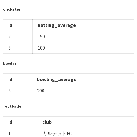
cricketer
id
batting_average
2
150
3
100
bowler
id
bowling_average
3
200
footballer
id
club
カルテットFC
1