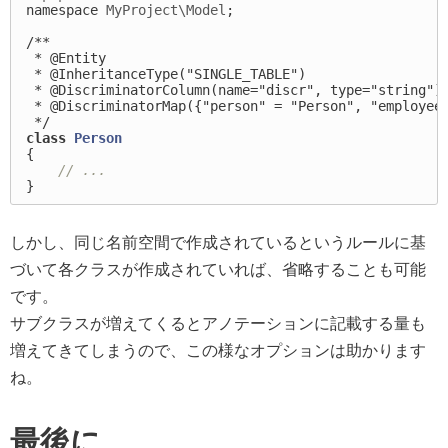
namespace
MyProject\Model
;
/**

 * @Entity

 * @InheritanceType("SINGLE_TABLE")

 * @DiscriminatorColumn(name="discr", type="string")

 * @DiscriminatorMap({"person" = "Person", "employe
 */
class
Person
{
// ...
}
しかし、同じ名前空間で作成されているというルールに基
づいて各クラスが作成されていれば、省略することも可能
です。
サブクラスが増えてくるとアノテーションに記載する量も
増えてきてしまうので、この様なオプションは助かります
ね。
最後に