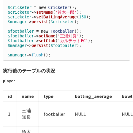
$cricketer
=
new
Cricketer
();
$cricketer
->
setName
(
'鈴木一郎'
);
$cricketer
->
setBattingAverage
(
150
);
$manager
->
persist
(
$cricketer
);
$footballer
=
new
Footballer
();
$footballer
->
setName
(
'三浦知良'
);
$footballer
->
setClub
(
'カルテットFC'
);
$manager
->
persist
(
$footballer
);
$manager
->
flush
();
実行後のテーブルの状況
player
id
name
type
batting_average
bowl
三浦
1
footballer
NULL
NULL
知良
鈴木