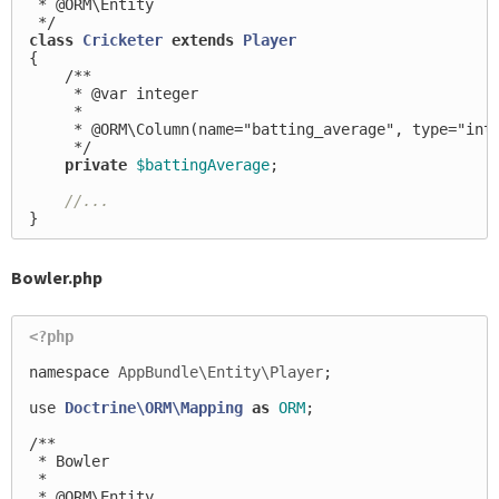
 * @ORM\Entity

 */
class
Cricketer
extends
Player
{
/**

     * @var integer

     *

     * @ORM\Column(name="batting_average", type="inte
     */
private
$battingAverage
;
//...
}
Bowler.php
<?php
namespace
AppBundle\Entity\Player
;
use
Doctrine\ORM\Mapping
as
ORM
;
/**

 * Bowler

 *

 * @ORM\Entity
