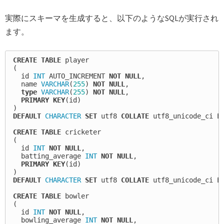
実際にスキーマを生成すると、以下のようなSQLが実行され
ます。
CREATE
TABLE
player
(
id
INT
AUTO_INCREMENT
NOT
NULL
,
name
VARCHAR
(
255
)
NOT
NULL
,
type
VARCHAR
(
255
)
NOT
NULL
,
PRIMARY
KEY
(
id
)
)
DEFAULT
CHARACTER
SET
utf8
COLLATE
utf8_unicode_ci
E
CREATE
TABLE
cricketer
(
id
INT
NOT
NULL
,
batting_average
INT
NOT
NULL
,
PRIMARY
KEY
(
id
)
)
DEFAULT
CHARACTER
SET
utf8
COLLATE
utf8_unicode_ci
E
CREATE
TABLE
bowler
(
id
INT
NOT
NULL
,
bowling_average
INT
NOT
NULL
,