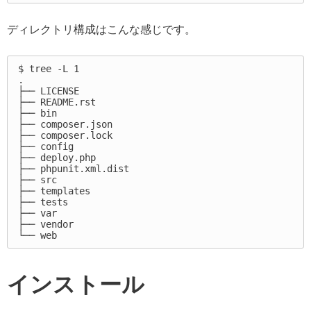
ディレクトリ構成はこんな感じです。
$ tree -L 1

.

├── LICENSE

├── README.rst

├── bin

├── composer.json

├── composer.lock

├── config

├── deploy.php

├── phpunit.xml.dist

├── src

├── templates

├── tests

├── var

├── vendor

インストール