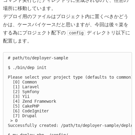
コマンド実行したディレクトリに生成されるので、任意の
場所に移動しています。
デプロイ用のファイルはプロジェクト内に置くべきかどう
かは、ケースバイケースだと思いますが、今回は後々楽を
する為にプロジェクト配下の
ディレクトリ以下に
config
配置します。
# path/to/deployer-sample

$ ./bin/dep init

Please select your project type (defaults to common):
  [0] Common

  [1] Laravel

  [2] Symfony

  [3] Yii

  [4] Zend Framework

  [5] CakePHP

  [6] CodeIgniter

  [7] Drupal

 > 0

Successfully created: /path/to/deployer-sample/deploy