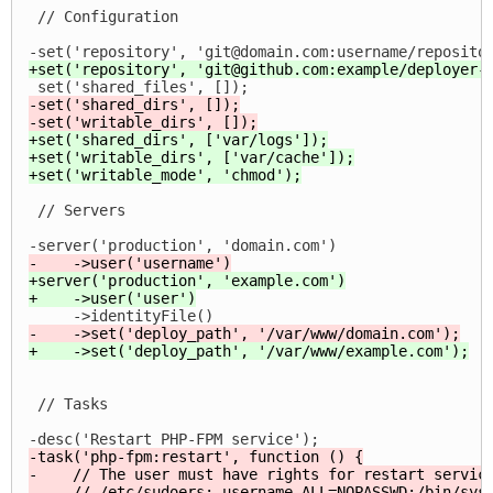
 // Configuration

-set('shared_dirs', []);

+set('shared_dirs', ['var/logs']);

+set('writable_dirs', ['var/cache']);

 // Servers

+server('production', 'example.com')

 // Tasks

-task('php-fpm:restart', function () {

-    // The user must have rights for restart service
-    // /etc/sudoers: username ALL=NOPASSWD:/bin/syst