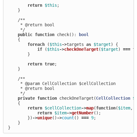
return
$this
;
}
/**

     * @return bool

     */
public
function
check
():
bool
{
foreach
(
$this
->
targets
as
$target
)
{
if
(
$this
->
checkOneTarget
(
$target
)
===
f
}
return
true
;
}
/**

     * @param CellCollection $cellCollection

     * @return bool

     */
private
function
checkOneTarget
(
CellCollection
$
{
return
$cellCollection
->
map
(
function
(
$item
,
return
$item
->
getNumber
();
})
->
unique
()
->
count
()
===
9
;
}
}