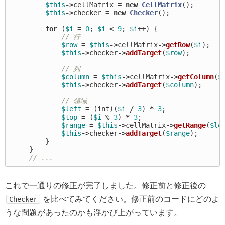
$this
->
cellMatrix
=
new
CellMatrix
();
$this
->
checker
=
new
Checker
();
for
(
$i
=
0
;
$i
<
9
;
$i
++
)
{
// 行
$row
=
$this
->
cellMatrix
->
getRow
(
$i
);
$this
->
checker
->
addTarget
(
$row
);
// 列
$column
=
$this
->
cellMatrix
->
getColumn
(
$
$this
->
checker
->
addTarget
(
$column
);
// 領域
$left
=
(
int
)(
$i
/
3
)
*
3
;
$top
=
(
$i
%
3
)
*
3
;
$range
=
$this
->
cellMatrix
->
getRange
(
$le
$this
->
checker
->
addTarget
(
$range
);
}
}
// ...
これで一通りの修正が完了しました。修正前と修正後の
を比べてみてください。修正前のコードにどのよ
Checker
うな問題があったのかも浮かび上がっています。