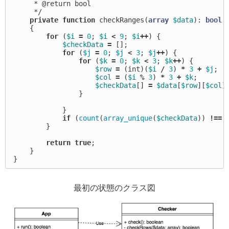
     * @return bool

     */
private
function
checkRanges
(
array
$data
):
bool
{
for
(
$i
=
0
;
$i
<
9
;
$i
++
)
{
$checkData
=
[];
for
(
$j
=
0
;
$j
<
3
;
$j
++
)
{
for
(
$k
=
0
;
$k
<
3
;
$k
++
)
{
$row
=
(
int
)(
$i
/
3
)
*
3
+
$j
;
$col
=
(
$i
%
3
)
*
3
+
$k
;
$checkData
[]
=
$data
[
$row
][
$col
]
}
}
if
(
count
(
array_unique
(
$checkData
))
!==
}
return
true
;
}
}
最初の状態のクラス図