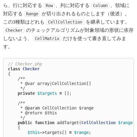
ら、行に対応する
、列に対応する
、領域に
Row
Column
対応する
が切り出されるものとします（後述）。
Range
この3種類はどれも
を継承しています。
CellCollection
のチェックアルゴリズムが対象領域の形状に依存
Checker
しないよう、
だけを使って書き直してみま
CellMatrix
す。
// Checker.php
class
Checker
{
/**

     * @var array|CellCollection[]

     */
private
$targets
=
[];
/**

     * @param CellCollection $range

     * @return $this

     */
public
function
addTarget
(
CellCollection
$range
)
{
$this
->
targets
[]
=
$range
;