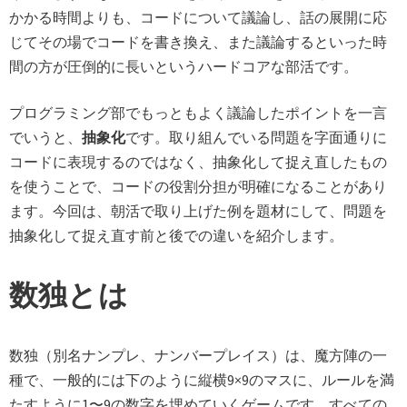
かかる時間よりも、コードについて議論し、話の展開に応
じてその場でコードを書き換え、また議論するといった時
間の方が圧倒的に長いというハードコアな部活です。
プログラミング部でもっともよく議論したポイントを一言
でいうと、
抽象化
です。取り組んでいる問題を字面通りに
コードに表現するのではなく、抽象化して捉え直したもの
を使うことで、コードの役割分担が明確になることがあり
ます。今回は、朝活で取り上げた例を題材にして、問題を
抽象化して捉え直す前と後での違いを紹介します。
数独とは
数独（別名ナンプレ、ナンバープレイス）は、魔方陣の一
種で、一般的には下のように縦横9×9のマスに、ルールを満
たすように1〜9の数字を埋めていくゲームです。すべての