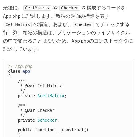
最後に、
や
を構成するコードを
CellMatrix
Checker
App.php に記述します。数独の盤面の構造を表す
の構造、および、
でチェックする
CellMatrix
Checker
行、列、領域の構造はアプリケーションのライフサイクル
の中で変わることはないため、App.phpのコンストラクタに
記述しています。
// App.php
class
App
{
/**

     * @var CellMatrix

     */
private
$cellMatrix
;
/**

     * @var Checker

     */
private
$checker
;
public
function
__construct
()
{