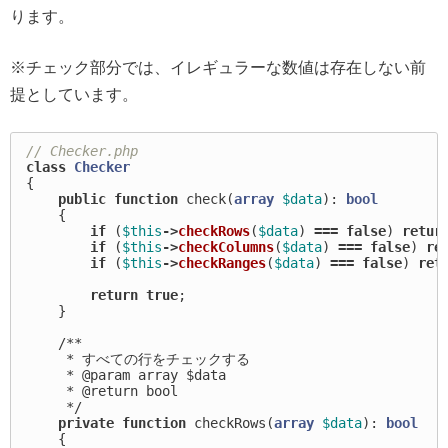
ります。
※チェック部分では、イレギュラーな数値は存在しない前
提としています。
// Checker.php
class
Checker
{
public
function
check
(
array
$data
):
bool
{
if
(
$this
->
checkRows
(
$data
)
===
false
)
retur
if
(
$this
->
checkColumns
(
$data
)
===
false
)
re
if
(
$this
->
checkRanges
(
$data
)
===
false
)
ret
return
true
;
}
/**

     * すべての行をチェックする

     * @param array $data

     * @return bool

     */
private
function
checkRows
(
array
$data
):
bool
{