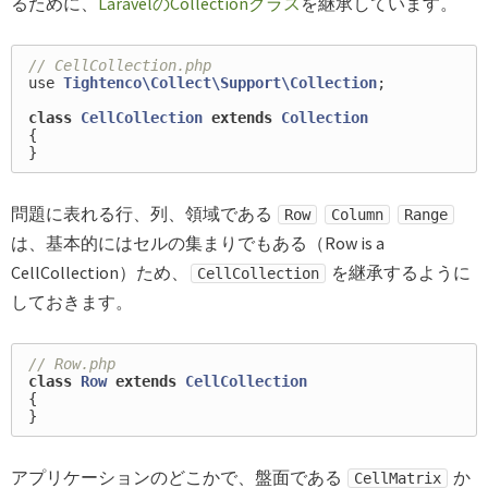
るために、
LaravelのCollectionクラス
を継承しています。
// CellCollection.php
use
Tightenco\Collect\Support\Collection
;
class
CellCollection
extends
Collection
{
}
問題に表れる行、列、領域である
Row
Column
Range
は、基本的にはセルの集まりでもある（Row is a
CellCollection）ため、
を継承するように
CellCollection
しておきます。
// Row.php
class
Row
extends
CellCollection
{
}
アプリケーションのどこかで、盤面である
か
CellMatrix