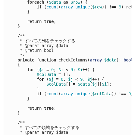
foreach
(
$data
as
$row
)
{
if
(
count
(
array_unique
(
$row
))
!==
9
)
ret
}
return
true
;
}
/**

     * すべての列をチェックする

     * @param array $data

     * @return bool

     */
private
function
checkColumns
(
array
$data
):
bool
{
for
(
$i
=
0
;
$i
<
9
;
$i
++
)
{
$colData
=
[];
for
(
$j
=
0
;
$j
<
9
;
$j
++
)
{
$colData
[]
=
$data
[
$j
][
$i
];
}
if
(
count
(
array_unique
(
$colData
))
!==
9
)
}
return
true
;
}
/**

     * すべての領域をチェックする

     * @param array $data
