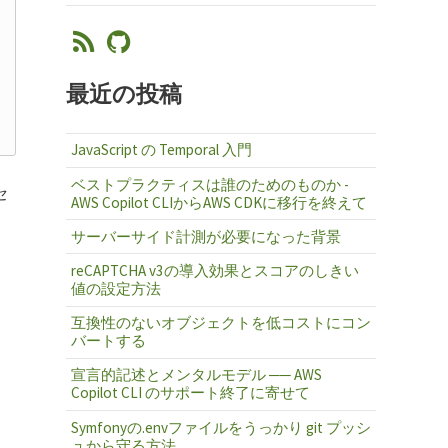
最近の投稿
JavaScript の Temporal 入門
ベストプラクティスは誰のためのものか -
セ
AWS Copilot CLIからAWS CDKに移行を終えて
サーバーサイド計測が必要になった背景
reCAPTCHA v3の導入効果とスコアのしきい
値の設定方法
互換性のないオブジェクトを低コストにコン
バートする
宣言的記述とメンタルモデル ── AWS
Copilot CLI のサポート終了に寄せて
Symfonyの.envファイルをうっかり git プッシ
ュから守る方法