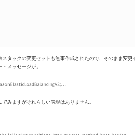
該スタックの変更セットも無事作成されたので、そのまま変更
ー・メッセージが。
: AmazonElasticLoadBalancingV2;…
んでみますがそれらしい表現はありません。
f the following conditions: http-request-method, host-header,