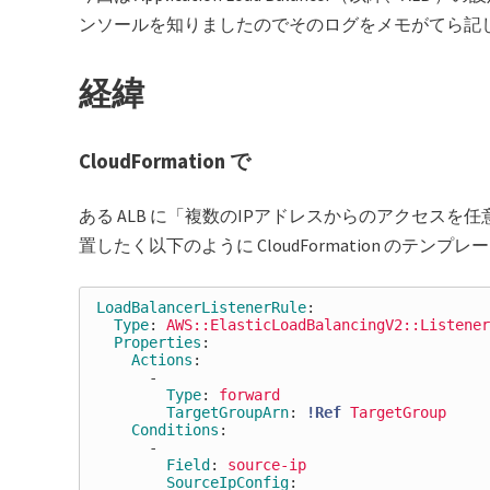
ンソールを知りましたのでそのログをメモがてら記
経緯
CloudFormation で
ある ALB に「複数のIPアドレスからのアクセス
置したく以下のように CloudFormation のテン
LoadBalancerListenerRule
:
Type
:
AWS::ElasticLoadBalancingV2::Listener
Properties
:
Actions
:
-
Type
:
forward
TargetGroupArn
:
!Ref
TargetGroup
Conditions
:
-
Field
:
source-ip
SourceIpConfig
: