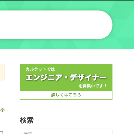
直泰
検索
のコ