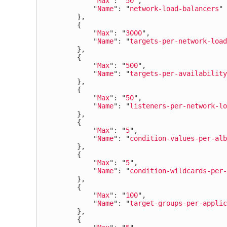
"
Max
"
:
"
50
"
,
"
Name
"
:
"
network-load-balancers
"
},
{
"
Max
"
:
"
3000
"
,
"
Name
"
:
"
targets-per-network-load
},
{
"
Max
"
:
"
500
"
,
"
Name
"
:
"
targets-per-availability
},
{
"
Max
"
:
"
50
"
,
"
Name
"
:
"
listeners-per-network-lo
},
{
"
Max
"
:
"
5
"
,
"
Name
"
:
"
condition-values-per-alb
},
{
"
Max
"
:
"
5
"
,
"
Name
"
:
"
condition-wildcards-per-
},
{
"
Max
"
:
"
100
"
,
"
Name
"
:
"
target-groups-per-applic
},
{