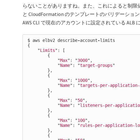
らないことがありますね。また、これによると制限
と CloudFormation のテンプレートのバリ
AWS CLI で現在のアカウントに設定されている A
$
aws
elbv2
describe
-
account
-
limits
{
"
Limits
"
:
[
{
"
Max
"
:
"
3000
"
,
"
Name
"
:
"
target-groups
"
},
{
"
Max
"
:
"
1000
"
,
"
Name
"
:
"
targets-per-application-
},
{
"
Max
"
:
"
50
"
,
"
Name
"
:
"
listeners-per-applicatio
},
{
"
Max
"
:
"
100
"
,
"
Name
"
:
"
rules-per-application-lo
},
{