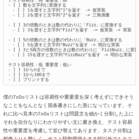
テスト容易性：高 重要度：高

- [ ] 数を文字列に変換する

　- [ ] 1を渡すと文字列"1"を返す　-> 仮実装

　- [ ] 2を渡すと文字列"2"を返す　-> 三角測量

- [ ] 3の倍数のときは数の代わりに「Fizz」に変換する

　- [ ] 3を渡すと文字列"Fizz"を返す　-> 仮実装 -> 実装

- [ ] 5の倍数のときは数の代わりに「Buzz」に変換する

　- [ ] 5を渡すと文字列"Buzz"を返す -> 明白な実装

- [ ] 3と5両方の倍数のときは数の代わりに「FizzBuzz」に変換
　- [ ] 15を渡すと文字列"FizzBuzz"を返す -> 明白な実装

テスト容易性：低 重要度：低い

- [ ] 1からnまで

- [ ] 1から100まで

僕のToDoリストは容易性や重要度を深く考えずにできそう
なことをなんとなく箇条書きにした形になっています。そ
れに比べ見本のToDoリストは問題文を細かく分割した上に
それを自分なりにわかりやすい文に書き換え、テスト容易
性や重要度を考慮して並び替えてあります。タスク分割は
想像よりも難しく、テスト駆動開発をする時以外でもタス