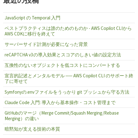
最近の投稿
JavaScript の Temporal 入門
ベストプラクティスは誰のためのものか - AWS Copilot CLIから
AWS CDKに移行を終えて
サーバーサイド計測が必要になった背景
reCAPTCHA v3の導入効果とスコアのしきい値の設定方法
互換性のないオブジェクトを低コストにコンバートする
宣言的記述とメンタルモデル ── AWS Copilot CLI のサポート終
了に寄せて
Symfonyの.envファイルをうっかり git プッシュから守る方法
Claude Code 入門: 導入から基本操作・コスト管理まで
GitHubのマージ（Merge Commit/Squash Merging/Rebase
Merging）の違い
暗黙知が支える技術の本質