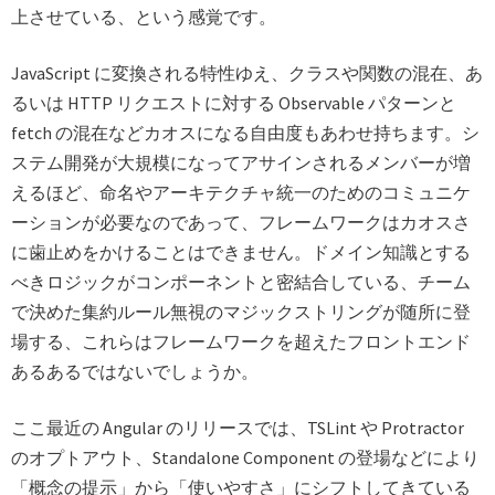
上させている、という感覚です。
JavaScript に変換される特性ゆえ、クラスや関数の混在、あ
るいは HTTP リクエストに対する Observable パターンと
fetch の混在などカオスになる自由度もあわせ持ちます。シ
ステム開発が大規模になってアサインされるメンバーが増
えるほど、命名やアーキテクチャ統一のためのコミュニケ
ーションが必要なのであって、フレームワークはカオスさ
に歯止めをかけることはできません。ドメイン知識とする
べきロジックがコンポーネントと密結合している、チーム
で決めた集約ルール無視のマジックストリングが随所に登
場する、これらはフレームワークを超えたフロントエンド
あるあるではないでしょうか。
ここ最近の Angular のリリースでは、TSLint や Protractor
のオプトアウト、Standalone Component の登場などにより
「概念の提示」から「使いやすさ」にシフトしてきている