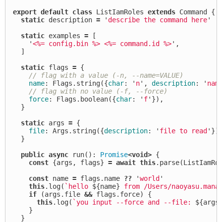
export
default
class
ListIamRoles
extends
Command
{
static
description
=
'
describe the command here
'
static
examples
=
[
'
<%= config.bin %> <%= command.id %>
'
,
]
static
flags
=
{
// flag with a value (-n, --name=VALUE)
name
:
Flags
.
string
({
char
:
'
n
'
,
description
:
'
nam
// flag with no value (-f, --force)
force
:
Flags
.
boolean
({
char
:
'
f
'
}),
}
static
args
=
{
file
:
Args
.
string
({
description
:
'
file to read
'
})
}
public
async
run
():
Promise
<
void
>
{
const
{
args
,
flags
}
=
await
this
.
parse
(
ListIamRo
const
name
=
flags
.
name
??
'
world
'
this
.
log
(
`hello 
${
name
}
 from /Users/naoyasu.mana
if
(
args
.
file
&&
flags
.
force
)
{
this
.
log
(
`you input --force and --file: 
${
args
}
}