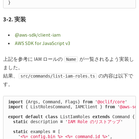
}
3-2. 実装
@aws-sdk/client-iam
AWS SDK for JavaScript v3
上記を参考に IAM ロールの
が一覧されるよう実装し
Name
ました。
結果、
の内容は以下で
src/commands/list-iam-roles.ts
す。
import
{
Args
,
Command
,
Flags
}
from
'
@oclif/core
'
import
{
ListRolesCommand
,
IAMClient
}
from
'
@aws-sd
export
default
class
ListIamRoles
extends
Command
{
static
description
=
'
IAM Role のリストアップ
'
static
examples
=
[
'
<%= config.bin %> <%= command.id %>
'
,