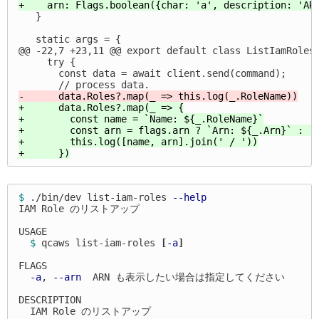
   }

@@ -22,7 +23,11 @@
 export default class ListIamRoles 
     try {

       const data = await client.send(command);

+      data.Roles?.map(_ => {

+        const name = `Name: ${_.RoleName}`

+        const arn = flags.arn ? `Arn: ${_.Arn}` : ''
+        this.log([name, arn].join(' / '))

$ 
./bin/dev list-iam-roles 
--help
IAM Role のリストアップ

USAGE

$ 
qcaws list-iam-roles 
[
-a
]
FLAGS

-a
, 
--arn
  ARN も表示したい場合は指定してください

DESCRIPTION

  IAM Role のリストアップ
