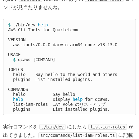
ンドが見当たりませんね。
$ 
./bin/dev 
AWS Cli Tools 
for 
Quartetcom

VERSION

  aws-tools/0.0.0 darwin-arm64 node-v18.13.0

USAGE

$ 
qcaws 
[
COMMAND]

TOPICS

  hello    Say hello to the world and others

  plugins  List installed plugins.

COMMANDS

  hello           Say hello

help            
Display 
help 
for 
qcaws.

  list-iam-roles  IAM Role のリストアップ

実行コマンドを
にしたら
が
./bin/dev
list-iam-roles
出てきました。
に記載
src/commands/list-iam-roles.ts