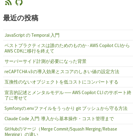
最近の投稿
JavaScript の Temporal 入門
ベストプラクティスは誰のためのものか - AWS Copilot CLIから
AWS CDKに移行を終えて
サーバーサイド計測が必要になった背景
reCAPTCHA v3の導入効果とスコアのしきい値の設定方法
互換性のないオブジェクトを低コストにコンバートする
宣言的記述とメンタルモデル ── AWS Copilot CLI のサポート終
了に寄せて
Symfonyの.envファイルをうっかり git プッシュから守る方法
Claude Code 入門: 導入から基本操作・コスト管理まで
GitHubのマージ（Merge Commit/Squash Merging/Rebase
Merging）の違い