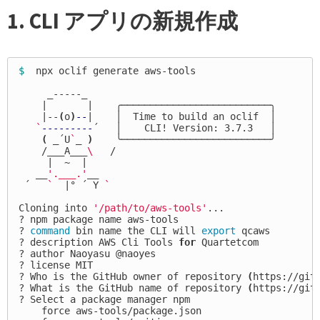
1. CLI アプリの新規作成
$ 
 npx oclif generate aws-tools

     _-----_

    |       |    ╭──────────────────────────╮

    |--
(
o
)
--
|    │  Time to build an oclif  │

`
---------
´   │    CLI! Version: 3.7.3   │

(
 _´U
`
_ 
)
    ╰──────────────────────────╯

    /___A___
\ 
  /

     |  ~  |

   __
'.___.'
__

 ´   
`
  |° ´ Y 
`
Cloning into 
'/path/to/aws-tools'
...

? npm package name aws-tools

? 
command 
bin name the CLI will 
export 
qcaws

? description AWS Cli Tools 
for 
Quartetcom

? author Naoyasu @naoyes

? license MIT

? Who is the GitHub owner of repository 
(
https://git
? What is the GitHub name of repository 
(
https://git
? Select a package manager npm

    force aws-tools/package.json
