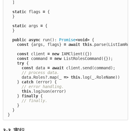
]
static
flags
=
{
}
static
args
=
{
}
public
async
run
():
Promise
<
void
>
{
const
{
args
,
flags
}
=
await
this
.
parse
(
ListIamRo
const
client
=
new
IAMClient
({})
const
command
=
new
ListRolesCommand
({});
try
{
const
data
=
await
client
.
send
(
command
);
// process data.
data
.
Roles
?.
map
(
_
=>
this
.
log
(
_
.
RoleName
))
}
catch
(
error
)
{
// error handling.
this
.
logJson
(
error
)
}
finally
{
// finally.
}
}
}
3-3. 実行