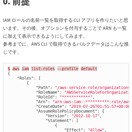
0. 前提
IAM ロールの名前一覧を取得する CLI アプリを作りたいと思
います。その後、オプションを付与することで ARN も一覧
に加えて表示できるようにしてみます。
参考までに、AWS CLI で取得できるバルクデータはこんな感
じです。
$
aws
iam
list-roles
--profile
default
{
"Roles"
:
[
{
"Path"
:
"/aws-service-role/organizations
"RoleName"
:
"AWSServiceRoleForOrganizati
"RoleId"
:
"************"
,
"Arn"
:
"arn:aws:iam::**********:role/aws
"CreateDate"
:
"2019-07-26T01:51:57+00:00
"AssumeRolePolicyDocument"
:
{
"Version"
:
"2012-10-17"
,
"Statement"
:
[
{
"Effect"
:
"Allow"
,