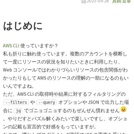
2023-04-28
真鍋 直泰
はじめに
AWS CLI
使っていますか？
私も折りに触れ使っています。複数のアカウントを横断し
て一度にリソースの状況を知りたいときに利用したり、
Web コンソールではわかりづらいリソースの包含関係がわ
かったりもして AWS のリソースの理解の一助になるのもい
いんですよね。
ただ、AWS CLI の取得時や結果に対するフィルタリングの
や
オプションや JSON で出力した場
--filters
--query
合に
でゴニョゴニョするのもぜんぜん慣れません
jq
。やりだすとパズル解くみたいで楽しいですし、オプショ
ンの記載も宣言的で好感をもっていますが。