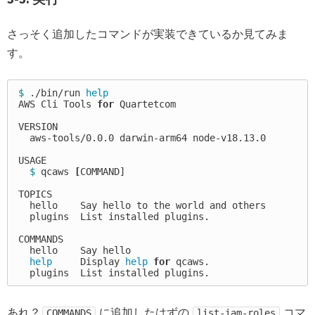
さっそく追加したコマンドが実装できているか見てみま
す。
$ 
./bin/run 
AWS Cli Tools 
for 
Quartetcom

VERSION

  aws-tools/0.0.0 darwin-arm64 node-v18.13.0

USAGE

$ 
qcaws 
[
COMMAND]

TOPICS

  hello    Say hello to the world and others

  plugins  List installed plugins.

COMMANDS

  hello    Say hello

help     
Display 
help 
for 
qcaws.

あれ？
に追加したはずの
コマ
COMMANDS
list-iam-roles