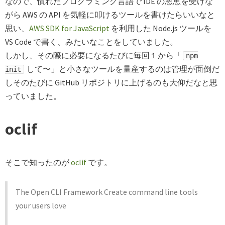
なので、慣れたプログラミング言語で IDE の恩恵を受けな
がら AWS の API を気軽に叩けるツールを書けたらいいなと
思い、
AWS SDK for JavaScript
を利用した Node.js ツールを
VS Code で書く、みたいなことをしていました。
しかし、その際に必要になるたびに毎回１から「
npm
して〜」と小さなツールを量産するのは管理が面倒だ
init
しそのたびに GitHub リポジトリに上げるのも大仰だなと思
っていました。
oclif
そこで知ったのが
oclif
です。
The Open CLI Framework Create command line tools
your users love