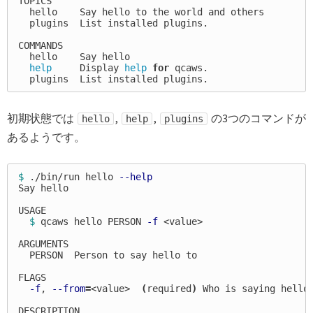
TOPICS

  hello    Say hello to the world and others

  plugins  List installed plugins.

COMMANDS

  hello    Say hello

help     
Display 
help 
for 
qcaws.

初期状態では
,
,
の3つのコマンドが
hello
help
plugins
あるようです。
$ 
./bin/run hello 
--help
Say hello

USAGE

$ 
qcaws hello PERSON 
-f
 <value>

ARGUMENTS

  PERSON  Person to say hello to

FLAGS

-f
, 
--from
=
<value>  
(
required
)
 Who is saying hello

DESCRIPTION
