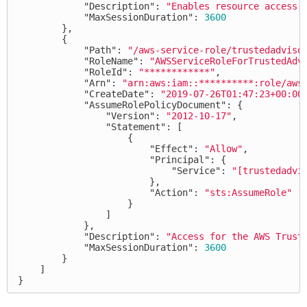
"Description"
:
"Enables resource access 
"MaxSessionDuration"
:
3600
},
{
"Path"
:
"/aws-service-role/trustedadviso
"RoleName"
:
"AWSServiceRoleForTrustedAdv
"RoleId"
:
"************"
,
"Arn"
:
"arn:aws:iam::**********:role/aws
"CreateDate"
:
"2019-07-26T01:47:23+00:00
"AssumeRolePolicyDocument"
:
{
"Version"
:
"2012-10-17"
,
"Statement"
:
[
{
"Effect"
:
"Allow"
,
"Principal"
:
{
"Service"
:
"[trustedadvi
},
"Action"
:
"sts:AssumeRole"
}
]
},
"Description"
:
"Access for the AWS Trust
"MaxSessionDuration"
:
3600
}
]
}