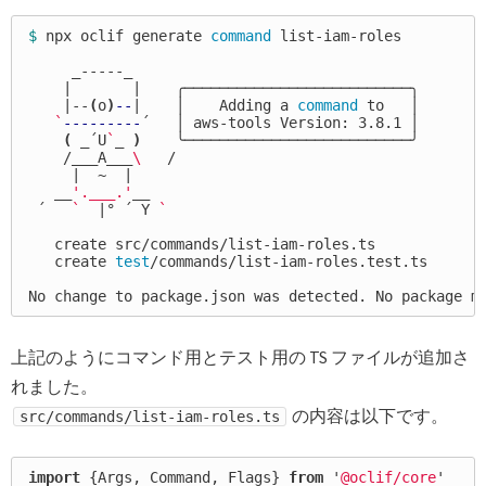
$ 
npx oclif generate 
command 
list-iam-roles

     _-----_

    |       |    ╭──────────────────────────╮

    |--
(
o
)
--
|    │    Adding a 
command 
to   │

`
---------
´   │ aws-tools Version: 3.8.1 │

(
 _´U
`
_ 
)
    ╰──────────────────────────╯

    /___A___
\ 
  /

     |  ~  |

   __
'.___.'
__

 ´   
`
  |° ´ Y 
`
   create src/commands/list-iam-roles.ts

   create 
test
/commands/list-iam-roles.test.ts

No change to package.json was detected. No package m
上記のようにコマンド用とテスト用の TS ファイルが追加さ
れました。
の内容は以下です。
src/commands/list-iam-roles.ts
import
{
Args
,
Command
,
Flags
}
from
'
@oclif/core
'