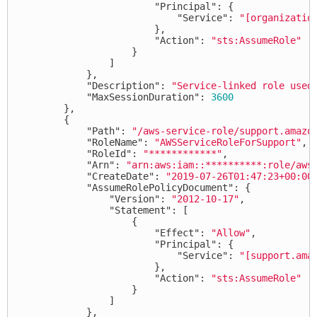
"Principal"
:
{
"Service"
:
"[organizatio
},
"Action"
:
"sts:AssumeRole"
}
]
},
"Description"
:
"Service-linked role used
"MaxSessionDuration"
:
3600
},
{
"Path"
:
"/aws-service-role/support.amazo
"RoleName"
:
"AWSServiceRoleForSupport"
,
"RoleId"
:
"************"
,
"Arn"
:
"arn:aws:iam::**********:role/aws
"CreateDate"
:
"2019-07-26T01:47:23+00:00
"AssumeRolePolicyDocument"
:
{
"Version"
:
"2012-10-17"
,
"Statement"
:
[
{
"Effect"
:
"Allow"
,
"Principal"
:
{
"Service"
:
"[support.ama
},
"Action"
:
"sts:AssumeRole"
}
]
},