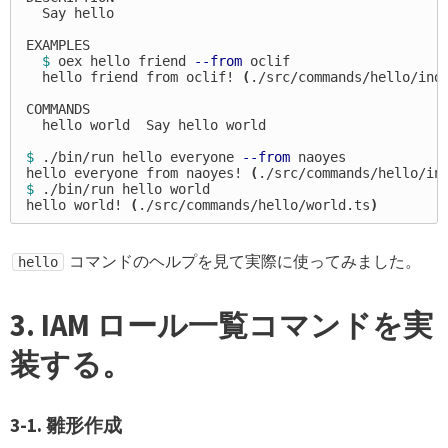
  Say hello

EXAMPLES

$ 
oex hello friend 
--from
 oclif

  hello friend from oclif! 
(
./src/commands/hello/ind
COMMANDS

  hello world  Say hello world

$ 
./bin/run hello everyone 
--from
 naoyes

hello everyone from naoyes! 
(
./src/commands/hello/in
$ 
./bin/run hello world

hello world! 
(
./src/commands/hello/world.ts
)
コマンドのヘルプを見て実際に使ってみました。
hello
3. IAM ロール一覧コマンドを実
装する。
3-1. 雛形作成