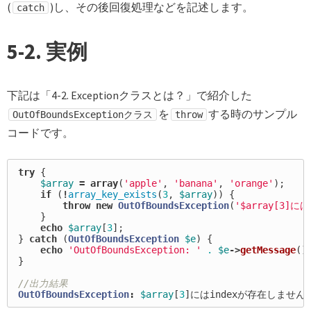
(
)し、その後回復処理などを記述します。
catch
5-2. 実例
下記は「4-2. Exceptionクラスとは？」で紹介した
を
する時のサンプル
OutOfBoundsExceptionクラス
throw
コードです。
try
{
$array
=
array
(
'apple'
,
'banana'
,
'orange'
);
if
(
!
array_key_exists
(
3
,
$array
))
{
throw
new
OutOfBoundsException
(
'$array[3]
}
echo
$array
[
3
];
}
catch
(
OutOfBoundsException
$e
)
{
echo
'OutOfBoundsException: '
.
$e
->
getMessage
()
}
//出力結果
OutOfBoundsException
:
$array
[
3
]
にはindexが存在しません