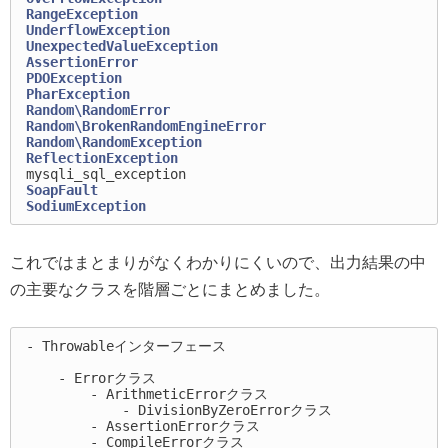
RangeException
UnderflowException
UnexpectedValueException
AssertionError
PDOException
PharException
Random\RandomError
Random\BrokenRandomEngineError
Random\RandomException
ReflectionException
mysqli_sql_exception
SoapFault
SodiumException
これではまとまりがなくわかりにくいので、出力結果の中
の主要なクラスを階層ごとにまとめました。
- Throwableインターフェース

    - Errorクラス

        - ArithmeticErrorクラス

            - DivisionByZeroErrorクラス

        - AssertionErrorクラス

        - CompileErrorクラス
