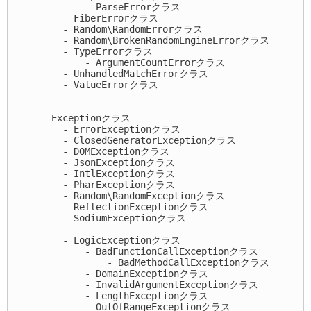
            - ParseErrorクラス

        - FiberErrorクラス

        - Random\RandomErrorクラス

        - Random\BrokenRandomEngineErrorクラス

        - TypeErrorクラス

            - ArgumentCountErrorクラス

        - UnhandledMatchErrorクラス

        - ValueErrorクラス

    - Exceptionクラス

        - ErrorExceptionクラス

        - ClosedGeneratorExceptionクラス

        - DOMExceptionクラス

        - JsonExceptionクラス

        - IntlExceptionクラス

        - PharExceptionクラス

        - Random\RandomExceptionクラス

        - ReflectionExceptionクラス

        - SodiumExceptionクラス

        - LogicExceptionクラス

            - BadFunctionCallExceptionクラス

                - BadMethodCallExceptionクラス

            - DomainExceptionクラス

            - InvalidArgumentExceptionクラス

            - LengthExceptionクラス

            - OutOfRangeExceptionクラス
