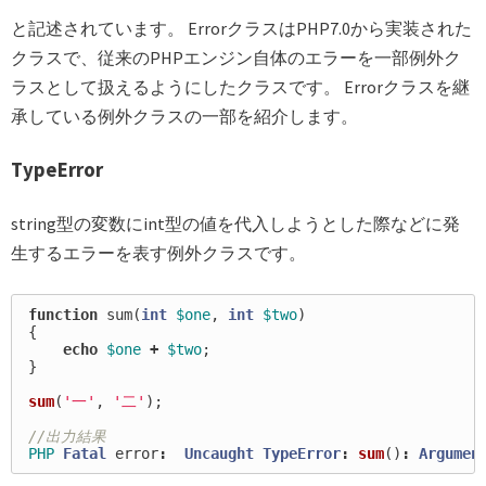
と記述されています。 ErrorクラスはPHP7.0から実装された
クラスで、従来のPHPエンジン自体のエラーを一部例外ク
ラスとして扱えるようにしたクラスです。 Errorクラスを継
承している例外クラスの一部を紹介します。
TypeError
string型の変数にint型の値を代入しようとした際などに発
生するエラーを表す例外クラスです。
function
sum
(
int
$one
,
int
$two
)
{
echo
$one
+
$two
;
}
sum
(
'一'
,
'二'
);
//出力結果
PHP
Fatal
error
:
Uncaught
TypeError
:
sum
()
:
Argumen