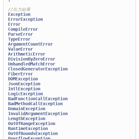
//出力結果
Exception
ErrorException
Error
CompileError
ParseError
TypeError
ArgumentCountError
ValueError
ArithmeticError
DivisionByZeroError
UnhandledMatchError
ClosedGeneratorException
FiberError
DOMException
JsonException
IntlException
LogicException
BadFunctionCallException
BadMethodCallException
DomainException
InvalidArgumentException
LengthException
OutOfRangeException
RuntimeException
OutOfBoundsException
OverflowException