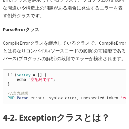
な間違いや構造上の問題がある場合に発生するエラーを表
す例外クラスです。
ParseErrorクラス
ComplieErrorクラスを継承しているクラスで、CompileError
とは異なりコンパイル(ソースコードの変換)の前段階である
パース(プログラムの解析)の段階でエラーが検出されます。
if
(
$array
=
[]
{
echo
"空配列です"
;
}
//出力結果
PHP
Parse
error
:
syntax
error
,
unexpected
token
"ec
4-2. Exceptionクラスとは？