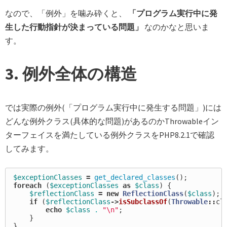
なので、「例外」を噛み砕くと、
「プログラム実行中に発
生した行動指針が決まっている問題」
なのかなと思いま
す。
3. 例外全体の構造
では実際の例外(「プログラム実行中に発生する問題」)には
どんな例外クラス(具体的な問題)があるのかThrowableイン
ターフェイスを満たしている例外クラスをPHP8.2.1で確認
してみます。
$exceptionClasses
=
get_declared_classes
();
foreach
(
$exceptionClasses
as
$class
)
{
$reflectionClass
=
new
ReflectionClass
(
$class
);
if
(
$reflectionClass
->
isSubclassOf
(
Throwable
::
cl
echo
$class
.
"
\n
"
;
}
}