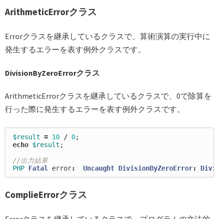
ArithmeticErrorクラス
Errorクラスを継承しているクラスで、算術演算の実行中に
発生するエラーを表す例外クラスです。
DivisionByZeroErrorクラス
ArithmeticErrorクラスを継承しているクラスで、0で除算を
行った際に発生するエラーを表す例外クラスです。
$result
=
10
/
0
;
echo
$result
;
//出力結果
PHP
Fatal
error
:
Uncaught
DivisionByZeroError
:
Divi
ComplieErrorクラス
Errorクラスを継承しているクラスで、プログラムの文法的