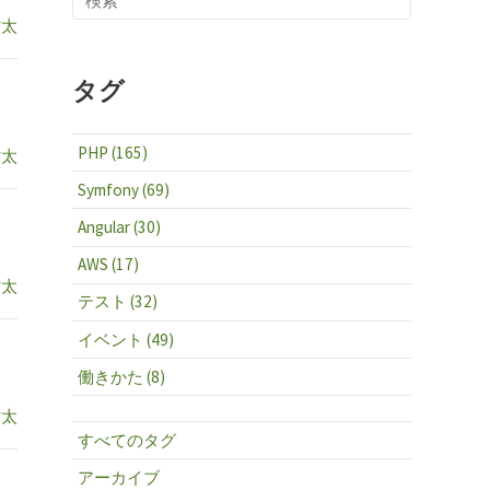
省太
タグ
PHP (165)
省太
Symfony (69)
Angular (30)
AWS (17)
省太
テスト (32)
イベント (49)
働きかた (8)
省太
すべてのタグ
アーカイブ