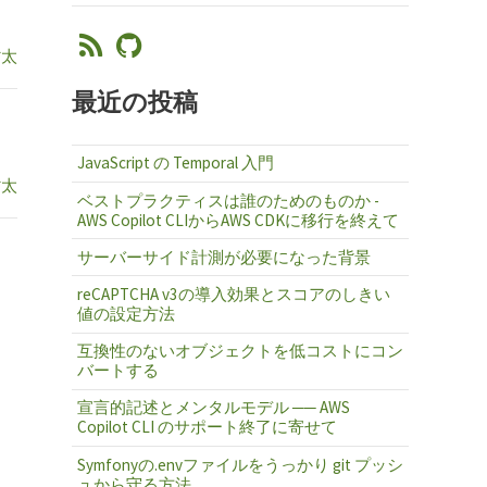
省太
最近の投稿
JavaScript の Temporal 入門
省太
ベストプラクティスは誰のためのものか -
AWS Copilot CLIからAWS CDKに移行を終えて
サーバーサイド計測が必要になった背景
reCAPTCHA v3の導入効果とスコアのしきい
値の設定方法
互換性のないオブジェクトを低コストにコン
バートする
宣言的記述とメンタルモデル ── AWS
Copilot CLI のサポート終了に寄せて
Symfonyの.envファイルをうっかり git プッシ
ュから守る方法