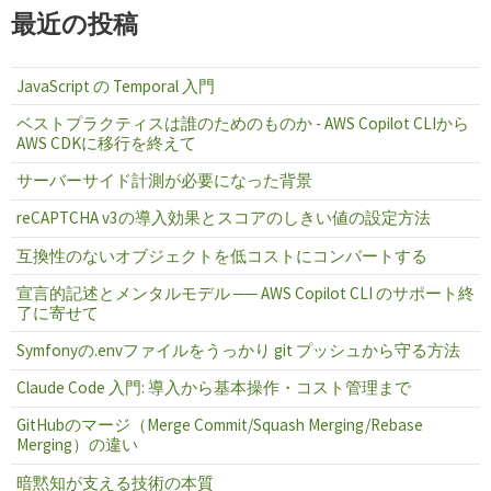
最近の投稿
JavaScript の Temporal 入門
ベストプラクティスは誰のためのものか - AWS Copilot CLIから
AWS CDKに移行を終えて
サーバーサイド計測が必要になった背景
reCAPTCHA v3の導入効果とスコアのしきい値の設定方法
互換性のないオブジェクトを低コストにコンバートする
宣言的記述とメンタルモデル ── AWS Copilot CLI のサポート終
了に寄せて
Symfonyの.envファイルをうっかり git プッシュから守る方法
Claude Code 入門: 導入から基本操作・コスト管理まで
GitHubのマージ（Merge Commit/Squash Merging/Rebase
Merging）の違い
暗黙知が支える技術の本質