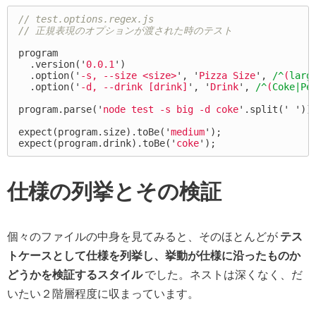
// test.options.regex.js
// 正規表現のオプションが渡された時のテスト
program
.
version
(
'
0.0.1
'
)
.
option
(
'
-s, --size <size>
'
,
'
Pizza Size
'
,
/^
(
larg
.
option
(
'
-d, --drink [drink]
'
,
'
Drink
'
,
/^
(
Coke|Pe
program
.
parse
(
'
node test -s big -d coke
'
.
split
(
'
'
))
expect
(
program
.
size
).
toBe
(
'
medium
'
);
expect
(
program
.
drink
).
toBe
(
'
coke
'
);
仕様の列挙とその検証
個々のファイルの中身を見てみると、そのほとんどが
テス
トケースとして仕様を列挙し、挙動が仕様に沿ったものか
どうかを検証するスタイル
でした。ネストは深くなく、だ
いたい２階層程度に収まっています。