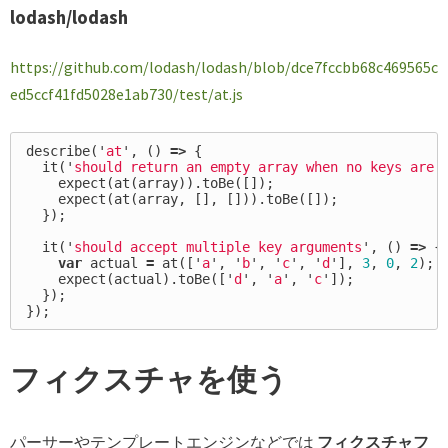
lodash/lodash
https://github.com/lodash/lodash/blob/dce7fccbb68c469565c
ed5ccf41fd5028e1ab730/test/at.js
describe
(
'
at
'
,
()
=>
{
it
(
'
should return an empty array when no keys are 
expect
(
at
(
array
)).
toBe
([]);
expect
(
at
(
array
,
[],
[])).
toBe
([]);
});
it
(
'
should accept multiple key arguments
'
,
()
=>
{
var
actual
=
at
([
'
a
'
,
'
b
'
,
'
c
'
,
'
d
'
],
3
,
0
,
2
);
expect
(
actual
).
toBe
([
'
d
'
,
'
a
'
,
'
c
'
]);
});
});
フィクスチャを使う
パーサーやテンプレートエンジンなどでは
フィクスチャフ