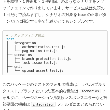
トを取得 > １件追加 > １件削除、のようなシナリオをメソ
ッドチェインで作り出しています。サービス生成は先頭の
１回だけで済みますし、シナリオの対象を issue の正常パタ
ーンだけに限定する事で記述がとてもシンプルです。
# テストのフォルダ構造
test
├── integration

│   ├── authentication-test.js

│   └── pagination-test.js

├── scenarios

│   ├── branch-protection-test.js

│   └── lock-issue-test.js

├── unit

このパッケージのテストのフォルダ構成は、ラベル/プルリ
クエスト/ブランチといった基本的な機能は
フ
scenarios
ォルダに、ページネーション/認証/レスポンスエラーなど外
部要因の機能は
フォルダにまとめられてい
integration