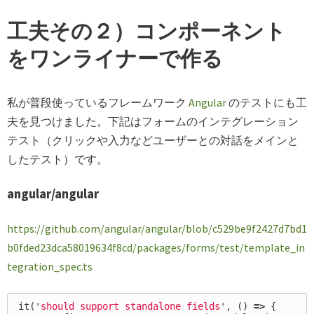
工夫その２）コンポーネント
をワンライナーで作る
私が普段使っているフレームワーク
Angular
のテストにも工
夫を見つけました。下記はフォームのインテグレーション
テスト（クリックや入力などユーザーとの対話をメインと
したテスト）です。
angular/angular
https://github.com/angular/angular/blob/c529be9f2427d7bd1
b0fded23dca58019634f8cd/packages/forms/test/template_in
tegration_spec.ts
it
(
'
should support standalone fields
'
,
()
=>
{