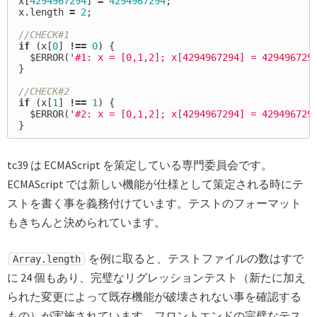
x
[
4294967294
]
=
4294967294
;
x
.
length
=
2
;
//CHECK#1
if
(
x
[
0
]
!==
0
)
{
$ERROR
(
'
#1: x = [0,1,2]; x[4294967294] = 429496729
}
//CHECK#2
if
(
x
[
1
]
!==
1
)
{
$ERROR
(
'
#2: x = [0,1,2]; x[4294967294] = 429496729
}
tc39 は ECMAScript を策定している専門委員会です。
ECMAScript では新しい機能が仕様として策定される時にテ
ストを書く事を義務付けています。テストのフォーマット
もきちんと決められています。
を例に取ると、テストファイルの数はすで
Array.length
に 24 個もあり、完璧なリグレッションテスト（新たに加え
られた変更によって既存機能が破壊されない事を確認する
もの）が実施されています。フロントエンドの完璧なテス