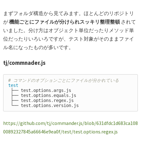
まずフォルダ構造から見てみます。ほとんどのリポジトリ
が
機能ごとにファイルが分けられスッキリ整理整頓
されて
いました。分け方はオブジェクト単位だったりメソッド単
位だったりいろいろですが、テスト対象がそのままファイ
ル名になったものが多いです。
tj/commnader.js
# コマンドのオプションごとにファイルが分かれている
test
 ├── test.options.args.js

 ├── test.options.equals.js

 ├── test.options.regex.js

https://github.com/tj/commander.js/blob/631dfdc1d683ca108
00892327845a66646e9ea0f/test/test.options.regex.js