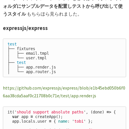
ォルダにサンプルデータを配置しテストから呼び出して使
うスタイル
もちらほら見られました。
expressjs/express
test
├── fixtures

│   ├── email.tmpl

│   └── user.tmpl

├── 
test
│   ├── app.render.js

https://github.com/expressjs/express/blob/e1b45ebd050b6f0
6aa38cda5aaf0c21708b0c71e/test/app.render.js
it
(
'
should support absolute paths
'
,
(
done
)
=>
{
var
app
=
createApp
();
app
.
locals
.
user
=
{
name
:
'
tobi
'
};