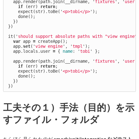
app
.
render
(
path
.
join
(
__dirname
,
'
fixtures
'
,
'
user.
if
(
err
)
return
;
expect
(
str
).
toBe
(
'
<p>tobi</p>
'
);
done
();
})
})
it
(
'
should support absolute paths with "view engine"
var
app
=
createApp
();
app
.
set
(
'
view engine
'
,
'
tmpl
'
);
app
.
locals
.
user
=
{
name
:
'
tobi
'
};
app
.
render
(
path
.
join
(
__dirname
,
'
fixtures
'
,
'
user
'
if
(
err
)
return
;
expect
(
str
).
toBe
(
'
<p>tobi</p>
'
);
done
();
})
})
工夫その１）手法（目的）を示
すファイル・フォルダ