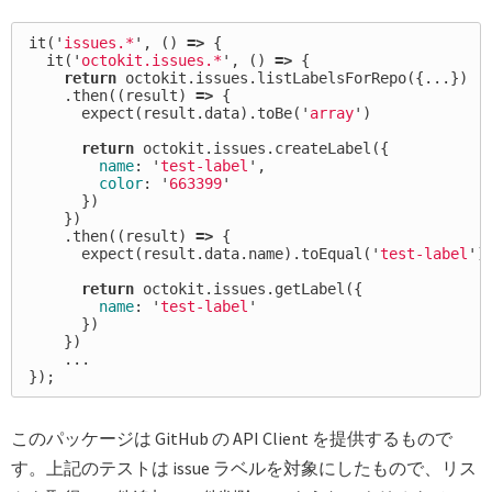
it
(
'
issues.*
'
,
()
=>
{
it
(
'
octokit.issues.*
'
,
()
=>
{
return
octokit
.
issues
.
listLabelsForRepo
({...})
.
then
((
result
)
=>
{
expect
(
result
.
data
).
toBe
(
'
array
'
)
return
octokit
.
issues
.
createLabel
({
name
:
'
test-label
'
,
color
:
'
663399
'
})
})
.
then
((
result
)
=>
{
expect
(
result
.
data
.
name
).
toEqual
(
'
test-label
'
)
return
octokit
.
issues
.
getLabel
({
name
:
'
test-label
'
})
})
...
});
このパッケージは GitHub の API Client を提供するもので
す。上記のテストは issue ラベルを対象にしたもので、リス