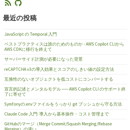
最近の投稿
JavaScript の Temporal 入門
ベストプラクティスは誰のためのものか - AWS Copilot CLIから
AWS CDKに移行を終えて
サーバーサイド計測が必要になった背景
reCAPTCHA v3の導入効果とスコアのしきい値の設定方法
互換性のないオブジェクトを低コストにコンバートする
宣言的記述とメンタルモデル ── AWS Copilot CLI のサポート終
了に寄せて
Symfonyの.envファイルをうっかり git プッシュから守る方法
Claude Code 入門: 導入から基本操作・コスト管理まで
GitHubのマージ（Merge Commit/Squash Merging/Rebase
Merging）の違い