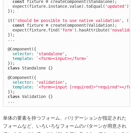
const
fixture
=
createComponent
(
Standalone
);
expect
(
fixture
.
instance
.
value
).
toEqual
(
'
updated
'
);
});
it
(
'
should be possible to use native validation
'
,
()
const
fixture
=
createComponent
(
Validation
);
expect
(
fixture
.
find
(
'
form
'
).
hasAttribute
(
'
novalida
});
...
@
Component
({
selector
:
'
standalone
'
,
template
:
`<form><input></form>`
});
class
Standalone
{}
@
Component
({
selector
:
'
validation
'
,
template
:
`<form><input [required]="required"></fo
});
class
Validation
{}
...
単体の要素を持つフォーム、バリデーションが指定された
フォームなど、いろいろなフォームのパターンが用意され