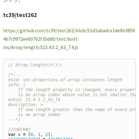
tc39/test262
https://github.com/tc39/test262/blob/51d1abadce1de0b3859
4b7c9972ee60762f35dd0/test/built-
ins/Array/length/S15.4.5.2_A3_T4.js
// Array.lengthのテスト
/*---

esid: sec-properties-of-array-instances-length

info: |

    If the length property is changed, every property
    is an array index whose value is not smaller than
es5id: 15.4.5.2_A3_T4

description: >

    If new length greater than the name of every prop
    is an array index

---*/
//CHECK#1
var
x
=
[
0
,
1
,
2
];