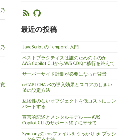
彩乃
最近の投稿
JavaScript の Temporal 入門
彩乃
ベストプラクティスは誰のためのものか -
AWS Copilot CLIからAWS CDKに移行を終えて
サーバーサイド計測が必要になった背景
 寛
reCAPTCHA v3の導入効果とスコアのしきい
値の設定方法
互換性のないオブジェクトを低コストにコン
バートする
宣言的記述とメンタルモデル ── AWS
Copilot CLI のサポート終了に寄せて
Symfonyの.envファイルをうっかり git プッシ
ュから守る方法