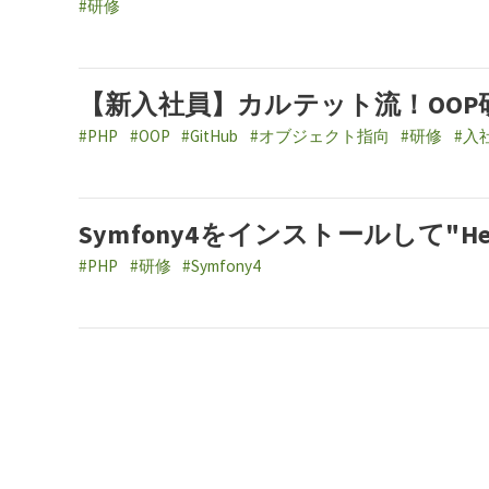
#研修
【新入社員】カルテット流！OO
#PHP
#OOP
#GitHub
#オブジェクト指向
#研修
#入
Symfony4をインストールして"He
#PHP
#研修
#Symfony4