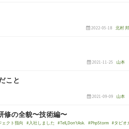
2022-05-18
北村 
2021-11-25
山本
だこと
2021-09-09
山本
研修の全貌〜技術編〜
ジェクト指向
#入社しました
#Tell,Don'tAsk.
#PhpStorm
#タピオ