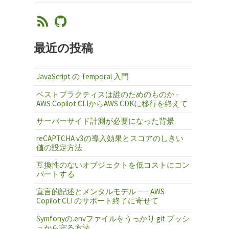
最近の投稿
JavaScript の Temporal 入門
ベストプラクティスは誰のためのものか -
AWS Copilot CLIからAWS CDKに移行を終えて
サーバーサイド計測が必要になった背景
reCAPTCHA v3の導入効果とスコアのしきい
値の設定方法
互換性のないオブジェクトを低コストにコン
バートする
宣言的記述とメンタルモデル ── AWS
Copilot CLI のサポート終了に寄せて
Symfonyの.envファイルをうっかり git プッシ
ュから守る方法