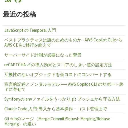
最近の投稿
JavaScript の Temporal 入門
ベストプラクティスは誰のためのものか - AWS Copilot CLIから
AWS CDKに移行を終えて
サーバーサイド計測が必要になった背景
reCAPTCHA v3の導入効果とスコアのしきい値の設定方法
互換性のないオブジェクトを低コストにコンバートする
宣言的記述とメンタルモデル ── AWS Copilot CLI のサポート終
了に寄せて
Symfonyの.envファイルをうっかり git プッシュから守る方法
Claude Code 入門: 導入から基本操作・コスト管理まで
GitHubのマージ（Merge Commit/Squash Merging/Rebase
Merging）の違い